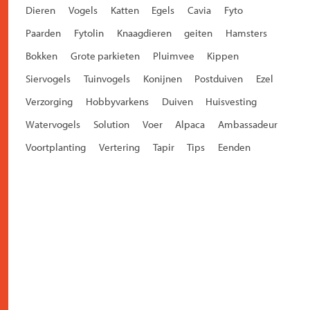
Dieren
Vogels
Katten
Egels
Cavia
Fyto
Paarden
Fytolin
Knaagdieren
geiten
Hamsters
Bokken
Grote parkieten
Pluimvee
Kippen
Siervogels
Tuinvogels
Konijnen
Postduiven
Ezel
Verzorging
Hobbyvarkens
Duiven
Huisvesting
Watervogels
Solution
Voer
Alpaca
Ambassadeur
Voortplanting
Vertering
Tapir
Tips
Eenden