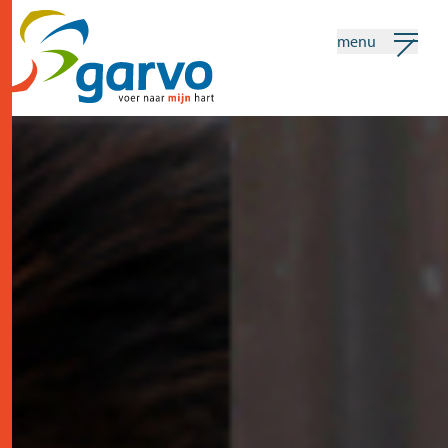
menu
mijn garvo
nederlands
Zoeken
home
het hart
assortiment
winkels
nieuws