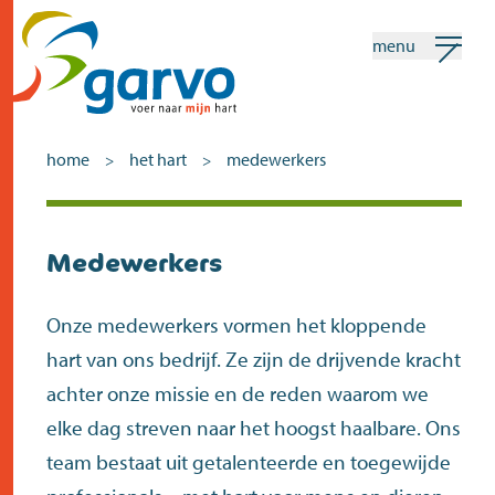
menu
mijn garvo
nederlands
home
het hart
medewerkers
>
>
Zoeken
Medewerkers
home
het hart
Onze medewerkers vormen het kloppende
hart van ons bedrijf. Ze zijn de drijvende kracht
assortiment
achter onze missie en de reden waarom we
winkels
elke dag streven naar het hoogst haalbare. Ons
nieuws
team bestaat uit getalenteerde en toegewijde