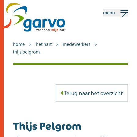
menu
mijn garvo
nederlands
home
het hart
medewerkers
>
>
>
thijs pelgrom
Zoeken
home
het hart
Terug naar het overzicht
assortiment
winkels
Thijs Pelgrom
nieuws