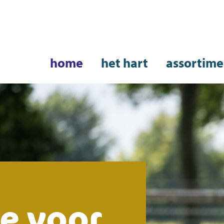
home
het hart
assortime
e voor