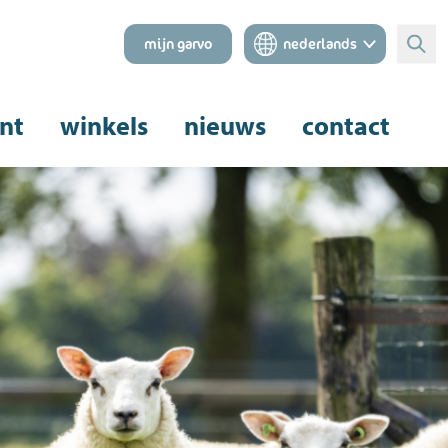
mijn garvo
nederlands
Zoe
nt
winkels
nieuws
contact