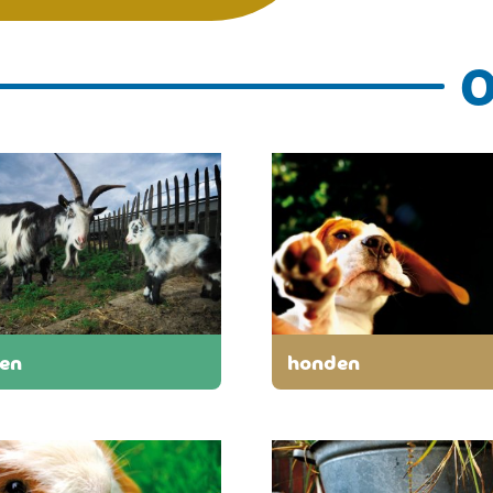
O
ten
honden