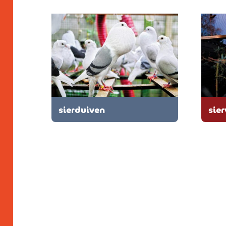
sierduiven
sie