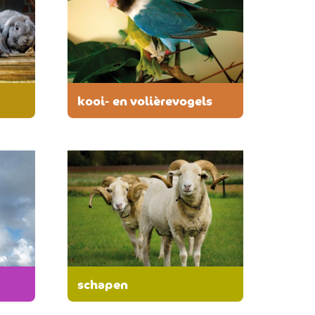
kooi- en volièrevogels
schapen