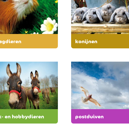
agdieren
konijnen
k- en hobbydieren
postduiven