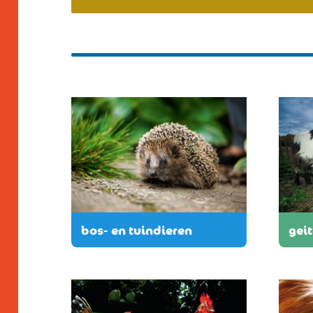
bos- en tuindieren
gei