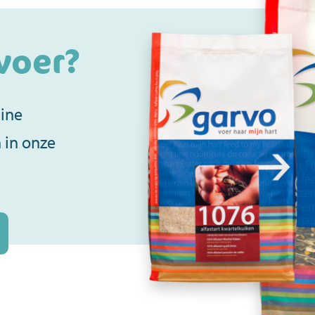
voer?
line
 in onze