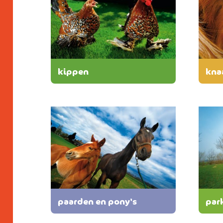
kippen
kna
paarden en pony's
par