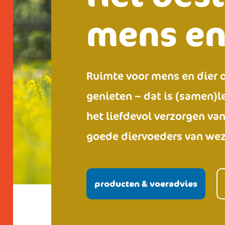
mens en
Ruimte voor mens en dier o
genieten – dat is (samen)l
het liefdevol verzorgen va
goede diervoeders van wez
producten & voeradvies