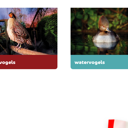
rvogels
watervogels