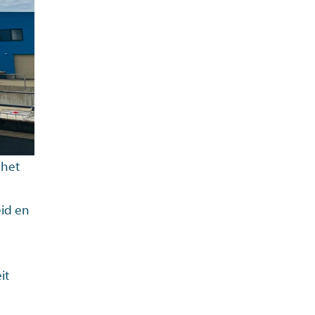
 het
eid en
it