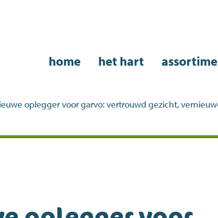
home
het hart
assortime
ieuwe oplegger voor garvo: vertrouwd gezicht, vernieuw
e oplegger voor