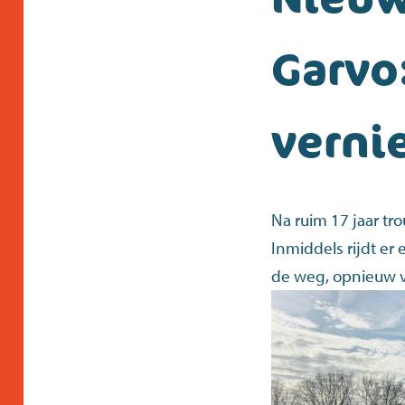
Garvo
verni
Na ruim 17 jaar tr
Inmiddels rijdt er
de weg, opnieuw v