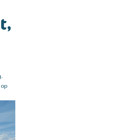
t,
g.
l op