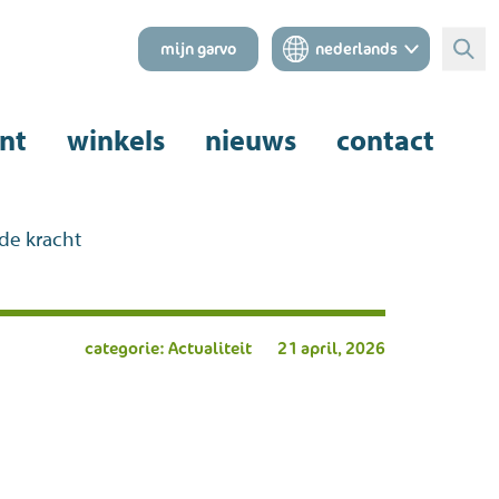
mijn garvo
nederlands
Zoe
nt
winkels
nieuws
contact
de kracht
categorie: Actualiteit
21 april, 2026