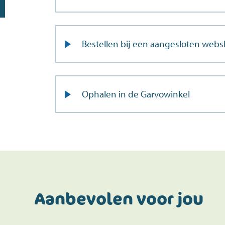
Bestellen bij een aangesloten web
Ophalen in de Garvowinkel
Doe de postcodecheck
Menno’s Dierenwereld
>
Aanbevolen voor jou