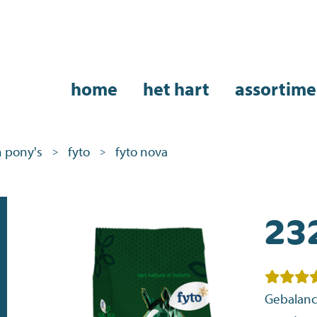
home
het hart
assortime
 pony's
fyto
fyto nova
>
>
23
Gebalanc