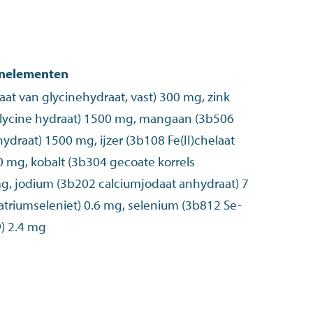
enelementen
aat van glycinehydraat, vast) 300 mg, zink
glycine hydraat) 1500 mg, mangaan (3b506
hydraat) 1500 mg, ijzer (3b108 Fe(II)chelaat
balt (3b304 gecoate korrels
 mg, jodium (3b202 calciumjodaat anhydraat) 7
triumseleniet) 0.6 mg, selenium (3b812 Se-
) 2.4 mg