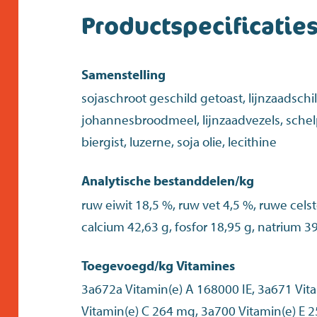
Productspecificatie
Samenstelling
sojaschroot geschild getoast, lijnzaadschil
johannesbroodmeel, lijnzaadvezels, schelp
biergist, luzerne, soja olie, lecithine
Analytische bestanddelen/kg
ruw eiwit 18,5 %, ruw vet 4,5 %, ruwe celst
calcium 42,63 g, fosfor 18,95 g, natrium 3
Toegevoegd/kg Vitamines
3a672a Vitamin(e) A 168000 IE, 3a671 Vit
Vitamin(e) C 264 mg, 3a700 Vitamin(e) E 2517 mg, 3a316 Vitamin(e)