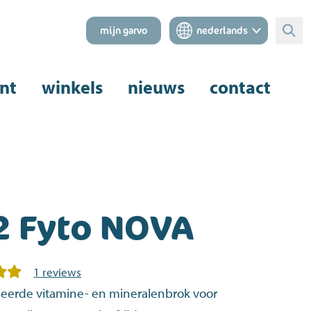
mijn garvo
nederlands
Zoe
nt
winkels
nieuws
contact
2 Fyto NOVA
1 reviews
eerde vitamine- en mineralenbrok voor