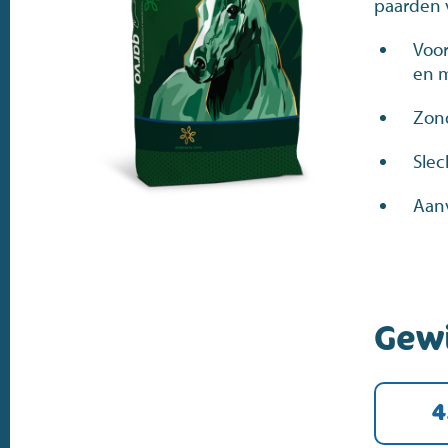
paarden v
Voor
en 
Zon
Slec
Aan
Gew
4