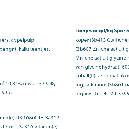
s
Toegevoegd/kg Spor
fers, appelpulp,
koper (3b413 Cu(II)chel
engrit, kalksteentjes,
(3b607 Zn-chelaat uit 
Mn-chelaat uit glycine 
van glycinehydraat) 600 mg, ko
kobalt(II)carbonaat) 6
of 10,3 %, ruw as 32,9 %,
mg, selenium (3b801 na
9,93 g
organisch CNCM I-3399
amin(e) D3 16800 IE, 3a312