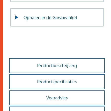
Ophalen in de Garvowinkel
Productbeschrijving
Doe de postcodecheck
Menno’s Dierenwereld
>
Productspecificaties
Zoek
>
Voeradvies