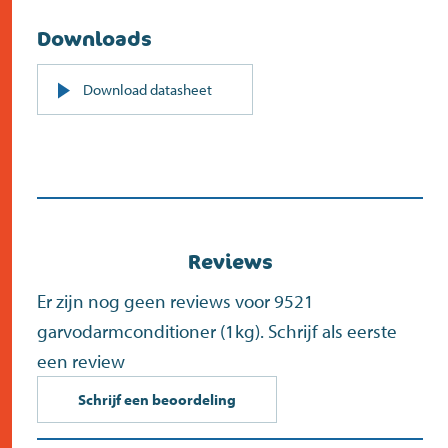
Downloads
PDF
Download datasheet
(opent
in
nieuw
scherm)
Reviews
Er zijn nog geen reviews voor 9521
garvodarmconditioner (1kg). Schrijf als eerste
een review
Schrijf een beoordeling