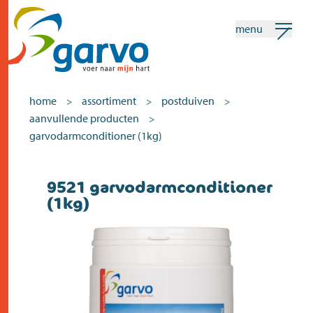
menu
mijn garvo
nederlands
home
assortiment
postduiven
>
>
>
aanvullende producten
>
Zoeken
garvodarmconditioner (1kg)
home
9521 garvodarmconditioner
(1kg)
het hart
assortiment
winkels
nieuws