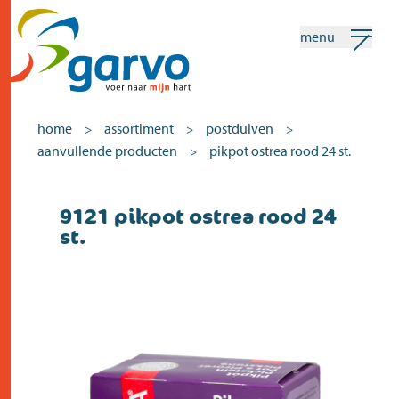
menu
mijn garvo
nederlands
home
assortiment
postduiven
>
>
>
aanvullende producten
pikpot ostrea rood 24 st.
>
Zoeken
9121 pikpot ostrea rood 24
home
st.
het hart
assortiment
winkels
nieuws