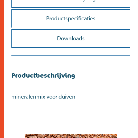
Doe de postcodecheck
Menno’s Dierenwereld
>
Productspecificaties
Zoek
>
Downloads
Productbeschrijving
mineralenmix voor duiven