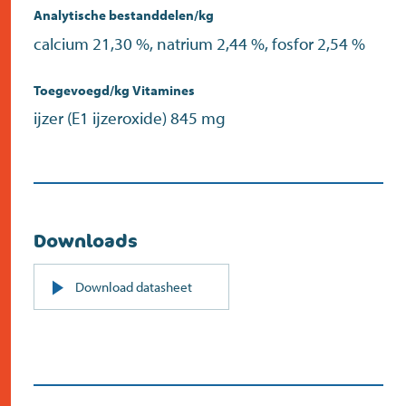
Analytische bestanddelen/kg
calcium 21,30 %, natrium 2,44 %, fosfor 2,54 %
Toegevoegd/kg Vitamines
ijzer (E1 ijzeroxide) 845 mg
Downloads
PDF
Download datasheet
(opent
in
nieuw
scherm)