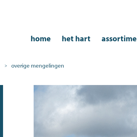
home
het hart
assortime
n
overige mengelingen
>
Assortiment