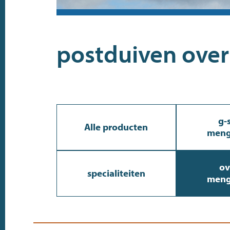
postduiven
over
g-s
Alle producten
meng
ov
specialiteiten
meng