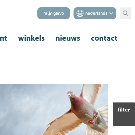
mijn garvo
nederlands
Zoe
nt
winkels
nieuws
contact
filter