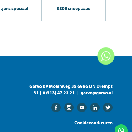
jens speciaal
3805 snoepzaad
Garvo bv Molenweg 38 6996 DN Drempt
+31 ((0)313) 47 23 21
garvo@garvo.nl
Facebook
Instagram
Youtube
Linkedin
Twitter
Cookievoorkeuren