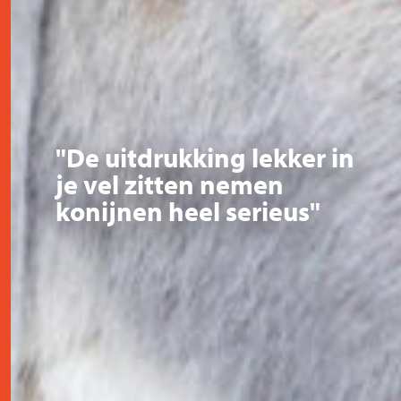
"De uitdrukking lekker in
je vel zitten nemen
konijnen heel serieus"