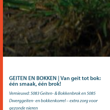
GEITEN EN BOKKEN | Van geit tot bok:
één smaak, één brok!
Vernieuwd:
5083 Geiten- & Bokkenbrok
en
5085
Dwerggeiten- en bokkenkorrel
– extra zorg voor
gezonde nieren