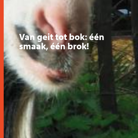
Van geit tot bok: één
smaak, één brok!