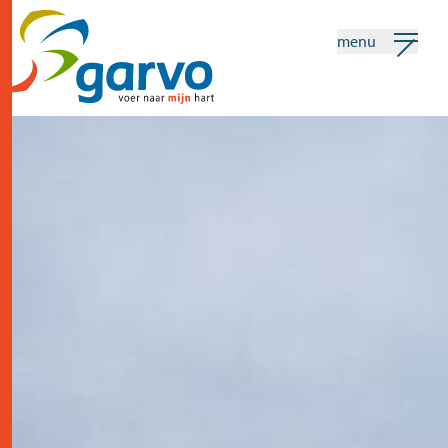
menu
mijn garvo
nederlands
Zoeken
home
het hart
assortiment
winkels
nieuws