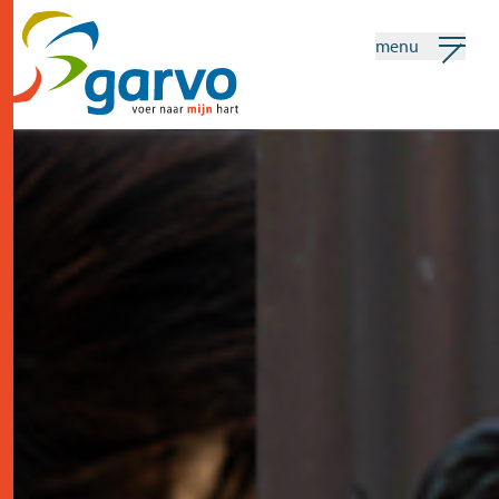
menu
mijn garvo
nederlands
Zoeken
home
het hart
assortiment
winkels
nieuws