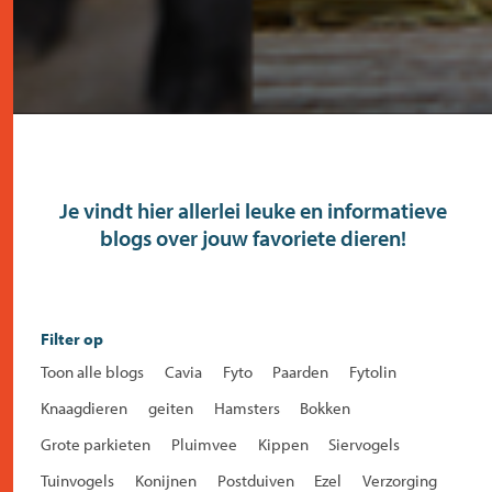
Je vindt hier allerlei leuke en informatieve
blogs over jouw favoriete dieren!
Filter op
Toon alle blogs
Cavia
Fyto
Paarden
Fytolin
Knaagdieren
geiten
Hamsters
Bokken
Grote parkieten
Pluimvee
Kippen
Siervogels
Tuinvogels
Konijnen
Postduiven
Ezel
Verzorging