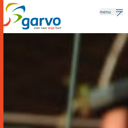
menu
mijn garvo
nederlands
Zoeken
home
het hart
assortiment
winkels
nieuws