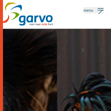
menu
mijn garvo
nederlands
Zoeken
home
het hart
assortiment
winkels
nieuws