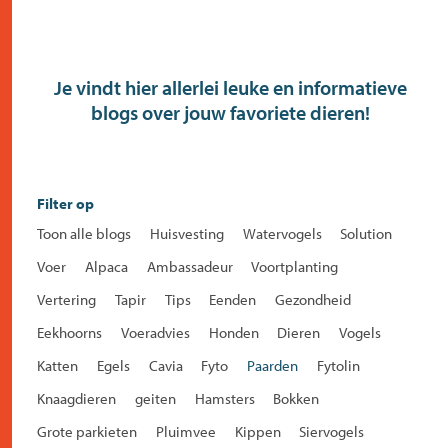
Je vindt hier allerlei leuke en informatieve
blogs over jouw favoriete dieren!
Filter op
Toon alle blogs
Huisvesting
Watervogels
Solution
Voer
Alpaca
Ambassadeur
Voortplanting
Vertering
Tapir
Tips
Eenden
Gezondheid
Eekhoorns
Voeradvies
Honden
Dieren
Vogels
Katten
Egels
Cavia
Fyto
Paarden
Fytolin
Knaagdieren
geiten
Hamsters
Bokken
Grote parkieten
Pluimvee
Kippen
Siervogels