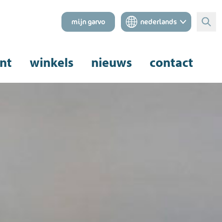
mijn garvo
nederlands
Zoe
nt
winkels
nieuws
contact