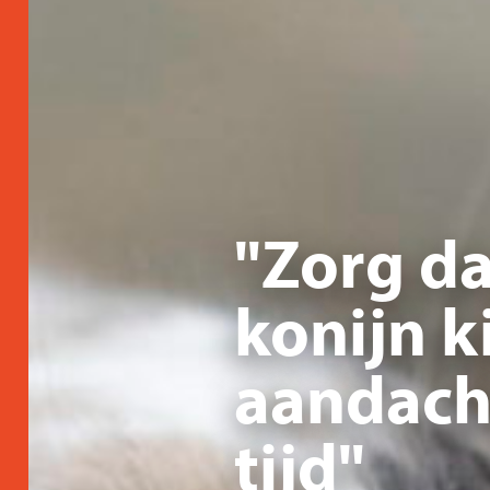
"Zorg da
konijn k
aandacht
tijd"