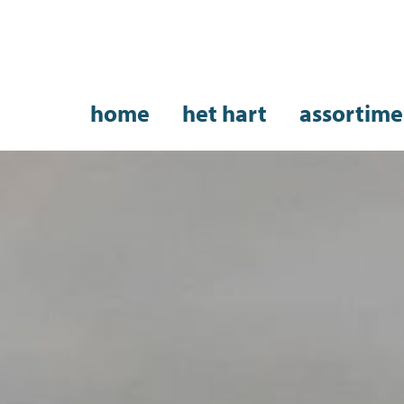
home
het hart
assortime