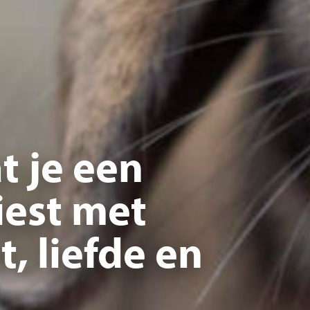
t je een
iest met
, liefde en