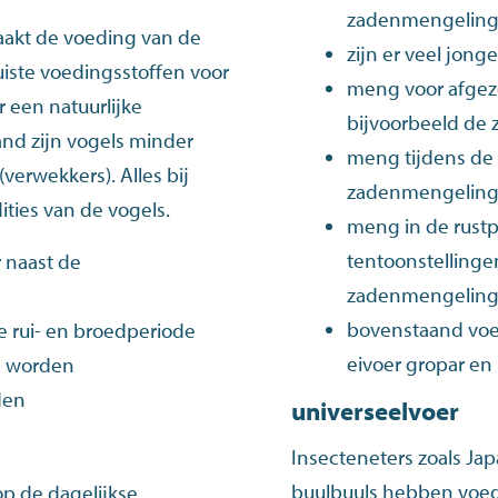
zadenmengelin
aakt de voeding van de
zijn er veel jon
iste voedingsstoffen voor
meng voor afgeze
r een natuurlijke
bijvoorbeeld de
nd zijn vogels minder
meng tijdens de 
verwekkers). Alles bij
zadenmengelin
ities van de vogels.
meng in de rust
tentoonstelling
r naast de
zadenmengelin
bovenstaand voe
e rui- en broedperiode
eivoer gropar
en
n worden
den
universeelvoer
Insecteneters zoals J
buulbuuls hebben voedi
op de dagelijkse