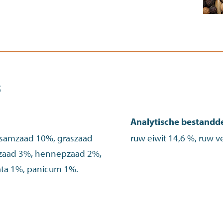
s
Analytische bestandd
esamzaad 10%, graszaad
ruw eiwit 14,6 %, ruw v
szaad 3%, hennepzaad 2%,
Plata 1%, panicum 1%.