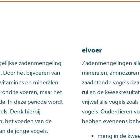
eivoer
dagelijkse zadenmengeling
Zadenmengelingen all
n. Door het bijvoeren van
mineralen, aminozuren 
e vitamines en mineralen
zaadetende vogels daar
rrond te voeren, maar het
rui en de kweekresultat
de. In deze periode wordt
vrijwel alle vogels zoa
els. Denk hierbij
vogels. Ouderdieren vo
n, het voeden van de
hebben eveneens behoe
van de jonge vogels.
meng in de kwee