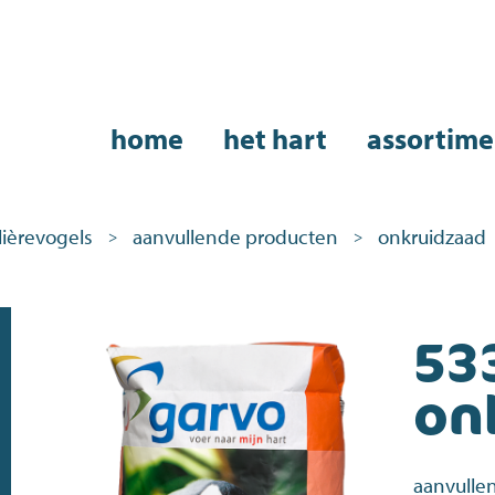
home
het hart
assortime
lièrevogels
aanvullende producten
onkruidzaad
>
>
53
on
aanvulle