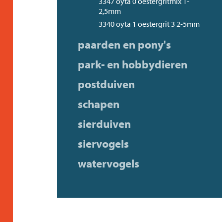
3347 oyta 0 oestergritmix 1-
2,5mm
3340 oyta 1 oestergrit 3 2-5mm
paarden en pony's
park- en hobbydieren
postduiven
schapen
sierduiven
siervogels
watervogels