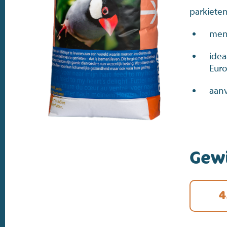
parkieten
meng
idea
Euro
aanv
Gew
4