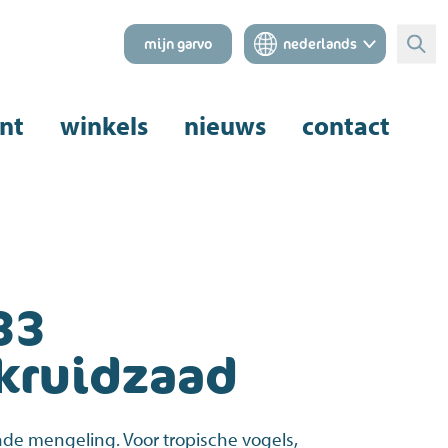
mijn garvo
nederlands
Zoe
nt
winkels
nieuws
contact
33
kruidzaad
nde mengeling. Voor tropische vogels,