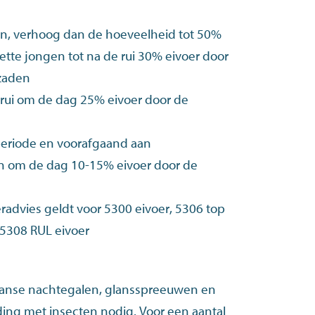
g
gen, verhoog dan de hoeveelheid tot 50%
tte jongen tot na de rui 30% eivoer door
 zaden
rui om de dag 25% eivoer door de
g
periode en voorafgaand aan
en om de dag 10-15% eivoer door de
g
radvies geldt voor
5300 eivoer
,
5306 top
5308 RUL eivoer
apanse nachtegalen, glansspreeuwen en
ng met insecten nodig. Voor een aantal