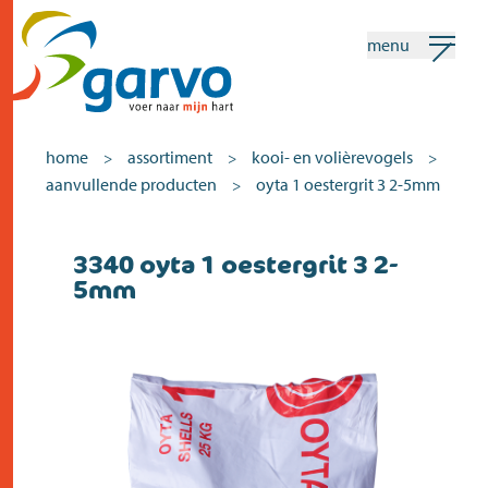
menu
mijn garvo
nederlands
home
assortiment
kooi- en volièrevogels
>
>
>
aanvullende producten
oyta 1 oestergrit 3 2-5mm
>
Zoeken
3340 oyta 1 oestergrit 3 2-
home
5mm
het hart
assortiment
winkels
nieuws