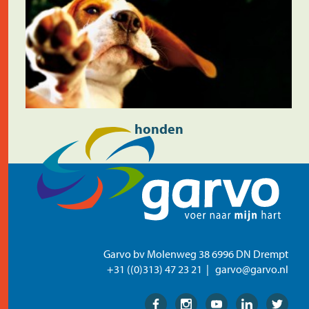
honden
Garvo bv Molenweg 38 6996 DN Drempt
+31 ((0)313) 47 23 21
garvo@garvo.nl