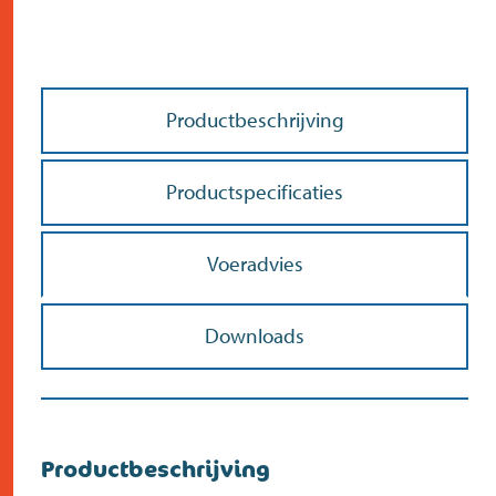
Productbeschrijving
Doe de postcodecheck
Menno’s Dierenwereld
>
Productspecificaties
Zoek
>
Voeradvies
Downloads
Productbeschrijving