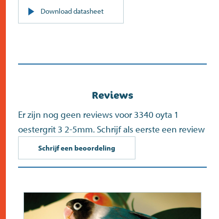
PDF
Download datasheet
(opent
in
nieuw
scherm)
Reviews
Er zijn nog geen reviews voor 3340 oyta 1
oestergrit 3 2-5mm. Schrijf als eerste een review
Schrijf een beoordeling