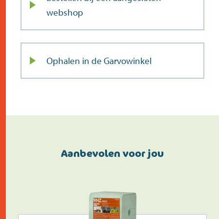
webshop
Ophalen in de Garvowinkel
Aanbevolen voor jou
Doe de postcodecheck
Menno’s Dierenwereld
>
Zoek
>