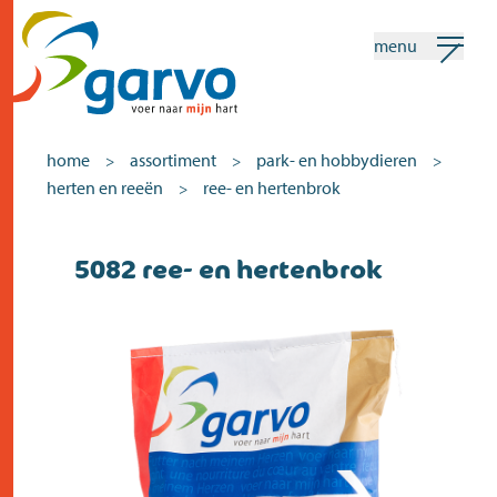
menu
mijn garvo
nederlands
home
assortiment
park- en hobbydieren
>
>
>
herten en reeën
ree- en hertenbrok
>
Zoeken
5082 ree- en hertenbrok
home
het hart
assortiment
winkels
nieuws