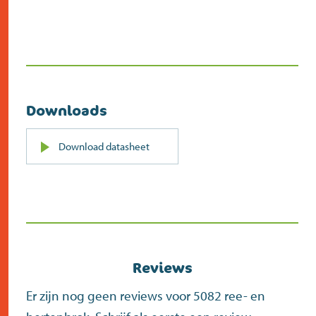
Downloads
PDF
Download datasheet
(opent
in
nieuw
scherm)
Reviews
Er zijn nog geen reviews voor 5082 ree- en