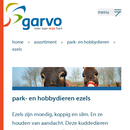
menu
mijn garvo
nederlands
home
assortiment
park- en hobbydieren
>
>
>
ezels
Zoeken
Assortiment
home
het hart
assortiment
park- en hobbydieren
ezels
winkels
Ezels zijn moedig, koppig en slim. En ze
nieuws
houden van aandacht. Deze kuddedieren