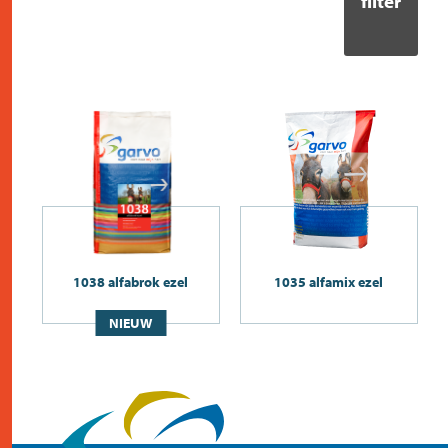
filter
1038 alfabrok ezel
1035 alfamix ezel
NIEUW