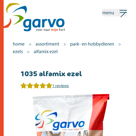
menu
mijn garvo
nederlands
home
assortiment
park- en hobbydieren
>
>
>
ezels
alfamix ezel
>
Zoeken
1035 alfamix ezel
home
1 reviews
het hart
assortiment
winkels
nieuws