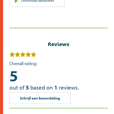
PDF
Download datasheet
(opent
in
nieuw
scherm)
Reviews
Overall rating:
5
out of
5
based on
1
reviews.
Schrijf een beoordeling