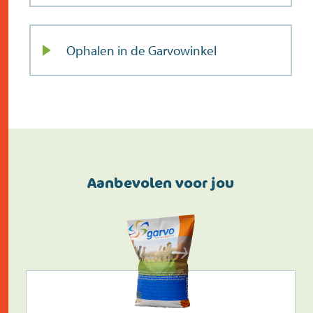
Ophalen in de Garvowinkel
Aanbevolen voor jou
Doe de postcodecheck
Menno’s Dierenwereld
>
Zoek
>