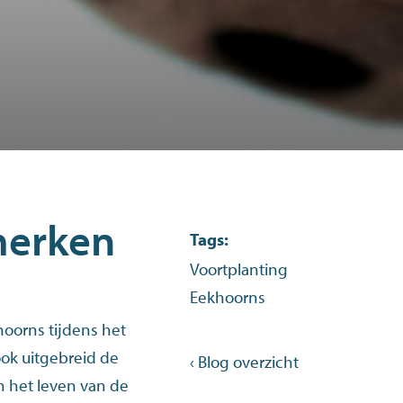
erken
Tags:
Voortplanting
Eekhoorns
oorns tijdens het
ok uitgebreid de
‹ Blog overzicht
n het leven van de