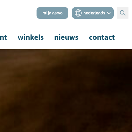
mijn garvo
nederlands
Zoe
nt
winkels
nieuws
contact