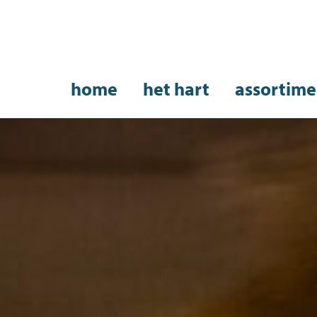
home
het hart
assortime