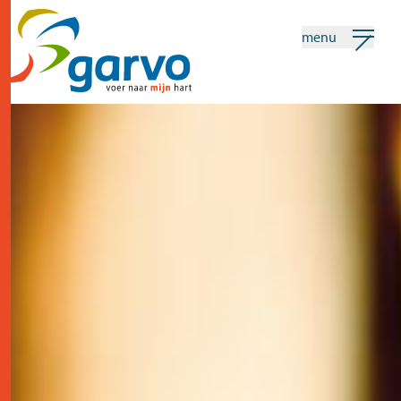
menu
mijn garvo
nederlands
Zoeken
home
het hart
assortiment
winkels
nieuws