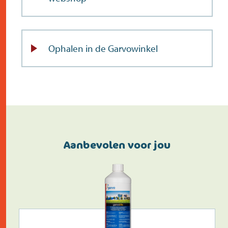
Ophalen in de Garvowinkel
Aanbevolen voor jou
Doe de postcodecheck
Menno’s Dierenwereld
>
Zoek
>