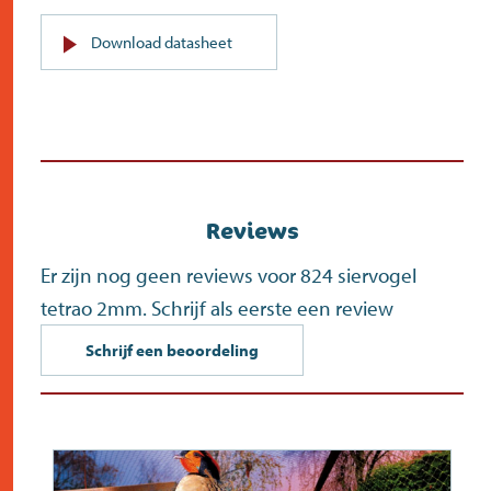
PDF
Download datasheet
(opent
in
nieuw
scherm)
Reviews
Er zijn nog geen reviews voor 824 siervogel
tetrao 2mm. Schrijf als eerste een review
Schrijf een beoordeling