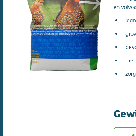
en volwa
legm
grov
bevo
met 
zorg
Gew