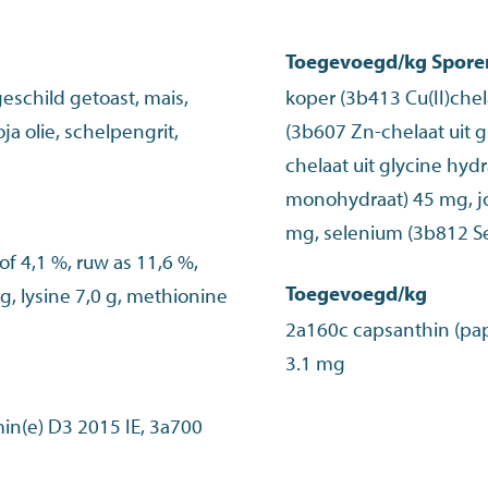
Toegevoegd/kg Spor
eschild getoast, mais,
koper (3b413 Cu(II)chel
ja olie, schelpengrit,
(3b607 Zn-chelaat uit 
chelaat uit glycine hydr
monohydraat) 45 mg, j
mg, selenium (3b812 S
of 4,1 %, ruw as 11,6 %,
Toegevoegd/kg
 g, lysine 7,0 g, methionine
2a160c capsanthin (pap
3.1 mg
in(e) D3 2015 IE, 3a700