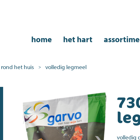
home
het hart
assortime
rond het huis
volledig legmeel
>
73
le
volledig