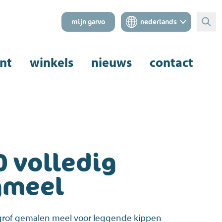
mijn garvo
nederlands
Zoe
nt
winkels
nieuws
contact
0 volledig
gmeel
 grof gemalen meel voor leggende kippen