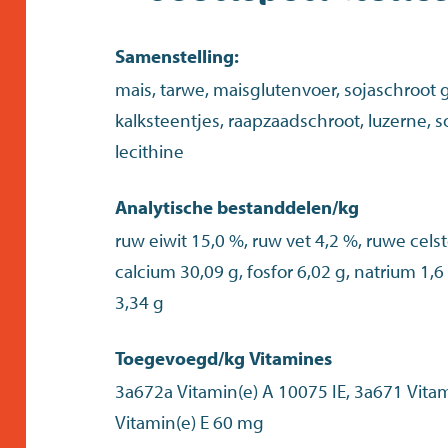
Samenstelling:
mais, tarwe, maisglutenvoer, sojaschroot g
kalksteentjes, raapzaadschroot, luzerne, so
lecithine
Analytische bestanddelen/kg
ruw eiwit 15,0 %, ruw vet 4,2 %, ruwe celst
calcium 30,09 g, fosfor 6,02 g, natrium 1,6
3,34 g
Toegevoegd/kg Vitamines
3a672a Vitamin(e) A 10075 IE, 3a671 Vitam
Vitamin(e) E 60 mg