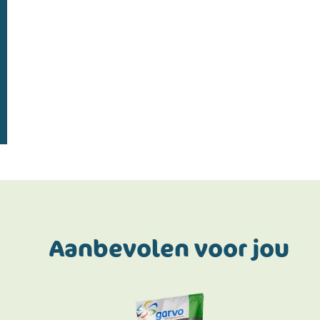
Doe de postcodecheck
Menno’s Dierenwereld
>
Aanbevolen voor jou