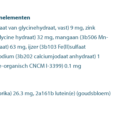
enelementen
aat van glycinehydraat, vast) 9 mg, zink
glycine hydraat) 32 mg, mangaan (3b506 Mn-
aat) 63 mg, ijzer (3b103 Fe(II)sulfaat
odium (3b202 calciumjodaat anhydraat) 1
e-organisch CNCM I-3399) 0.1 mg
rika) 26.3 mg, 2a161b lutein(e) (goudsbloem)