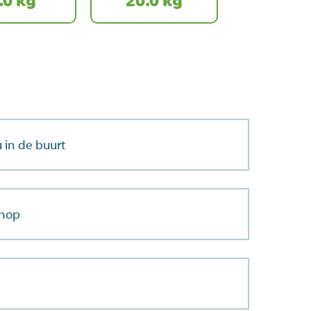
.0 kg
20.0 kg
 in de buurt
shop