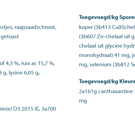
Toegevoegd/kg Spor
ntjes, raapzaadschroot,
koper (3b413 Cu(II)chel
 getoast
(3b607 Zn-chelaat uit 
chelaat uit glycine hydr
monohydraat) 41 mg, j
of 4,3 %, ruw as 15,7 %,
mg, selenium (3b812 S
 g, lysine 6,05 g,
Toegevoegd/kg Kleurs
2a161g canthaxantine 2
mg
in(e) D3 2015 IE, 3a700