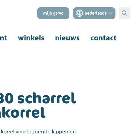
mijn garvo
nederlands
Zoe
nt
winkels
nieuws
contact
30 scharrel
gkorrel
e korrel voor leggende kippen en