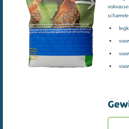
volwasse
scharrel
legk
voor
voor
voor
Gew