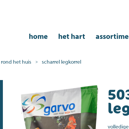
home
het hart
assortime
rond het huis
scharrel legkorrel
>
50
le
volledig