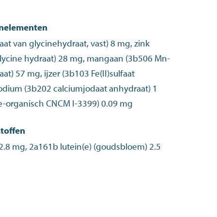
enelementen
aat van glycinehydraat, vast) 8 mg, zink
glycine hydraat) 28 mg, mangaan (3b506 Mn-
aat) 57 mg, ijzer (3b103 Fe(II)sulfaat
odium (3b202 calciumjodaat anhydraat) 1
e-organisch CNCM I-3399) 0.09 mg
toffen
.8 mg, 2a161b lutein(e) (goudsbloem) 2.5