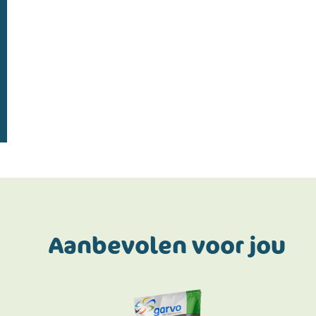
Doe de postcodecheck
Menno’s Dierenwereld
>
Aanbevolen voor jou