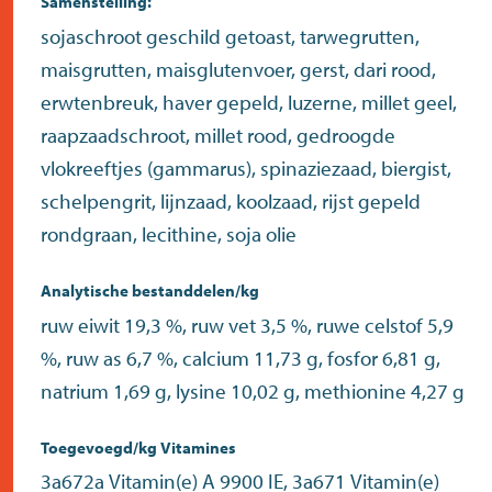
Samenstelling:
sojaschroot geschild getoast, tarwegrutten,
maisgrutten, maisglutenvoer, gerst, dari rood,
erwtenbreuk, haver gepeld, luzerne, millet geel,
raapzaadschroot, millet rood, gedroogde
vlokreeftjes (gammarus), spinaziezaad, biergist,
schelpengrit, lijnzaad, koolzaad, rijst gepeld
rondgraan, lecithine, soja olie
Analytische bestanddelen/kg
ruw eiwit 19,3 %, ruw vet 3,5 %, ruwe celstof 5,9
%, ruw as 6,7 %, calcium 11,73 g, fosfor 6,81 g,
natrium 1,69 g, lysine 10,02 g, methionine 4,27 g
Toegevoegd/kg Vitamines
3a672a Vitamin(e) A 9900 IE, 3a671 Vitamin(e)