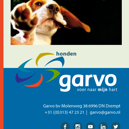
honden
Garvo bv Molenweg 38 6996 DN Drempt
+31 ((0)313) 47 23 21
garvo@garvo.nl