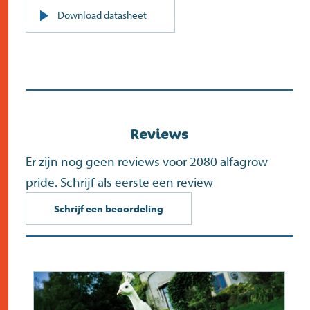
PDF
Download datasheet
(opent
in
nieuw
scherm)
Reviews
Er zijn nog geen reviews voor 2080 alfagrow
pride. Schrijf als eerste een review
Schrijf een beoordeling