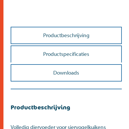
Productbeschrijving
Doe de postcodecheck
Menno’s Dierenwereld
>
Productspecificaties
Zoek
>
Downloads
Productbeschrijving
Volledig diervoeder voor siervogelkuikens