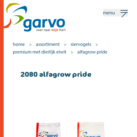
menu
mijn garvo
nederlands
home
assortiment
siervogels
>
>
>
premium met dierlijk eiwit
alfagrow pride
>
Zoeken
2080 alfagrow pride
home
het hart
assortiment
winkels
nieuws