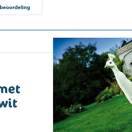
n beoordeling
met
iwit