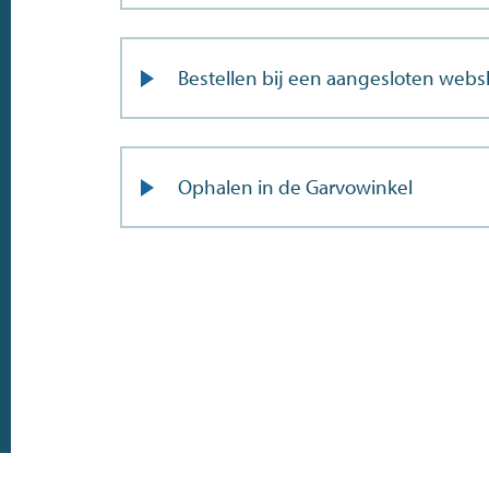
Bestellen bij een aangesloten web
Ophalen in de Garvowinkel
Doe de postcodecheck
Menno’s Dierenwereld
>