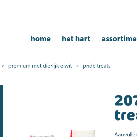
home
het hart
assortime
premium met dierlijk eiwit
pride treats
>
>
20
tre
Aanvulle