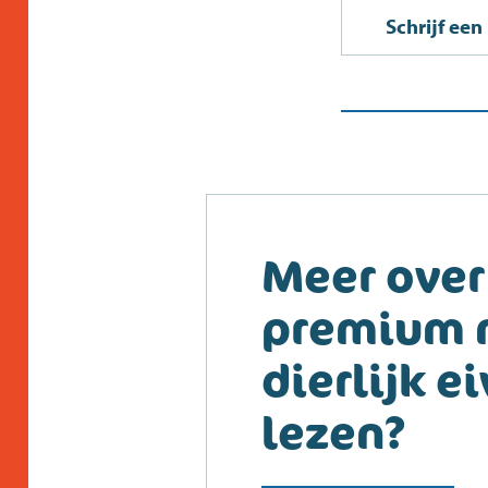
Schrijf ee
Meer over
premium 
dierlijk e
lezen?