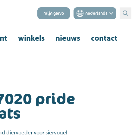
mijn garvo
nederlands
Zoe
nt
winkels
nieuws
contact
7020 pride
ats
nd diervoeder voor siervogel