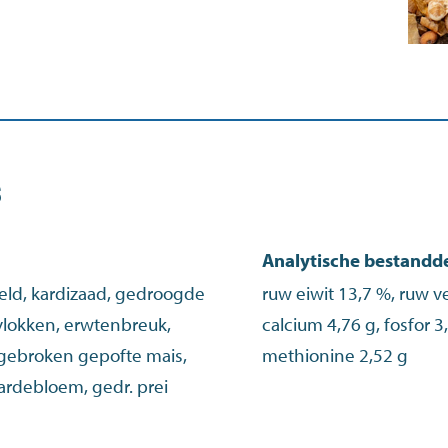
s
Analytische bestandd
peld, kardizaad, gedroogde
ruw eiwit 13,7 %, ruw ve
vlokken, erwtenbreuk,
calcium 4,76 g, fosfor 3
, gebroken gepofte mais,
methionine 2,52 g
ardebloem, gedr. prei