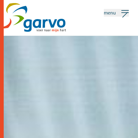
menu
mijn garvo
nederlands
Zoeken
home
het hart
assortiment
winkels
nieuws