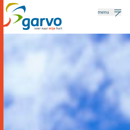
menu
mijn garvo
nederlands
Zoeken
home
het hart
assortiment
winkels
nieuws