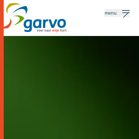
menu
mijn garvo
nederlands
Zoeken
home
het hart
assortiment
winkels
nieuws