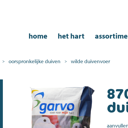
home
het hart
assortime
oorspronkelijke duiven
wilde duivenvoer
>
>
87
du
aanvulle