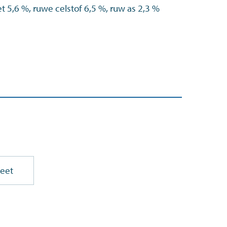
t 5,6 %, ruwe celstof 6,5 %, ruw as 2,3 %
PDF
eet
(opent
in
nieuw