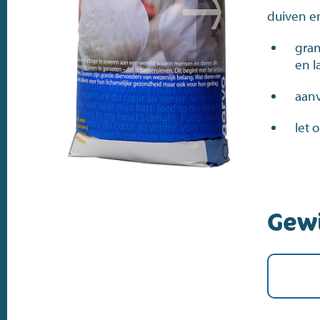
duiven e
gra
en 
aanv
let 
Gew