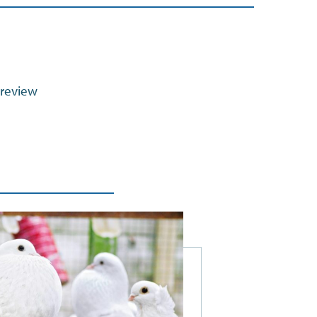
scherm)
 review