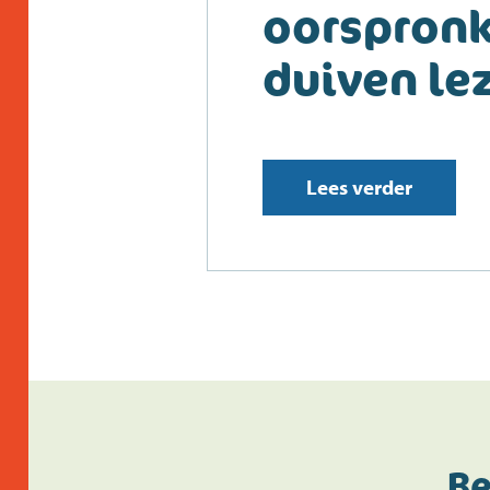
oorspronk
duiven le
Lees verder
Be