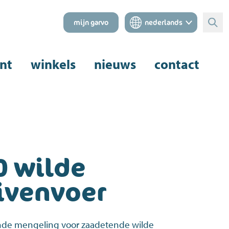
mijn garvo
nederlands
Zoe
nt
winkels
nieuws
contact
0 wilde
ivenvoer
nde mengeling voor zaadetende wilde