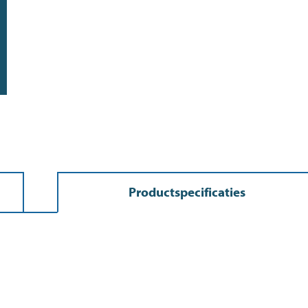
Menno’s Dierenwereld
>
Productspecificaties