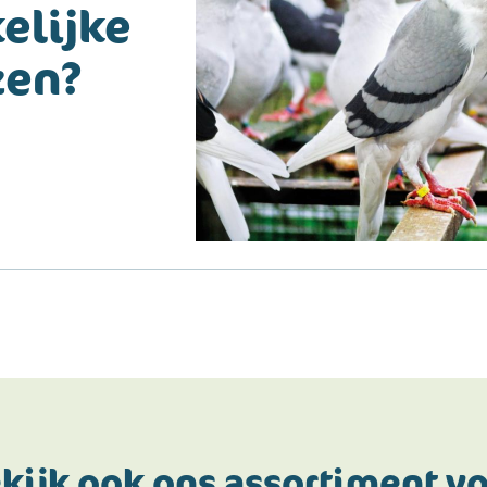
elijke
zen?
kijk ook ons assortiment v