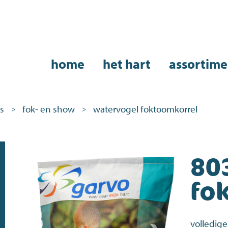
home
het hart
assortime
s
fok- en show
watervogel foktoomkorrel
>
>
80
fo
volledige