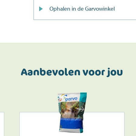
Ophalen in de Garvowinkel
Doe de postcodecheck
Menno’s Dierenwereld
>
Aanbevolen voor jou