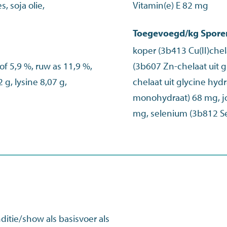
, soja olie,
Vitamin(e) E 82 mg
Toegevoegd/kg Spor
koper (3b413 Cu(II)chel
of 5,9 %, ruw as 11,9 %,
(3b607 Zn-chelaat uit 
 g, lysine 8,07 g,
chelaat uit glycine hydr
monohydraat) 68 mg, j
mg, selenium (3b812 S
ditie/show als basisvoer als