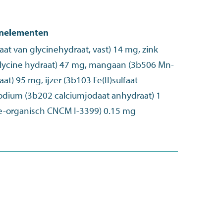
enelementen
aat van glycinehydraat, vast) 14 mg, zink
glycine hydraat) 47 mg, mangaan (3b506 Mn-
aat) 95 mg, ijzer (3b103 Fe(II)sulfaat
odium (3b202 calciumjodaat anhydraat) 1
e-organisch CNCM I-3399) 0.15 mg