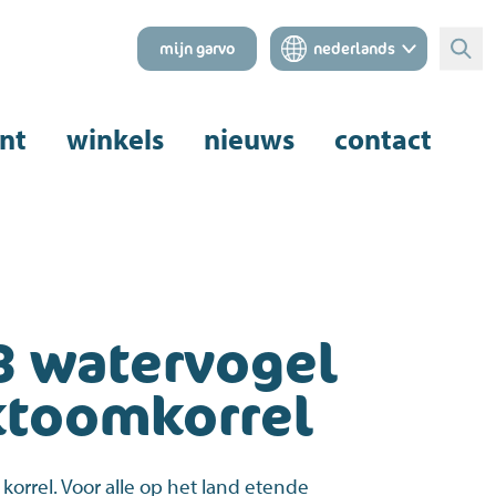
mijn garvo
nederlands
Zoe
nt
winkels
nieuws
contact
3 watervogel
ktoomkorrel
 korrel. Voor alle op het land etende