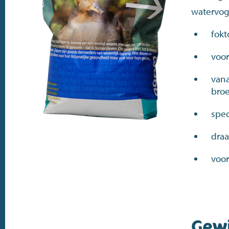
watervog
fokt
voor
vana
bro
spec
draa
voor
Gew