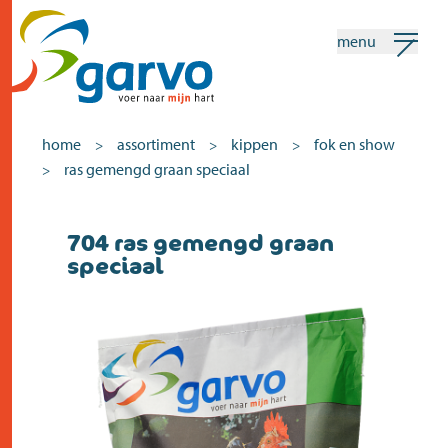
menu
mijn garvo
nederlands
home
assortiment
kippen
fok en show
>
>
>
ras gemengd graan speciaal
>
Zoeken
704 ras gemengd graan
home
speciaal
het hart
assortiment
winkels
nieuws