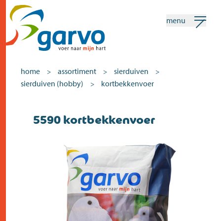
menu
mijn garvo
nederlands
home
assortiment
sierduiven
>
>
>
sierduiven (hobby)
kortbekkenvoer
>
Zoeken
5590 kortbekkenvoer
home
het hart
assortiment
winkels
nieuws