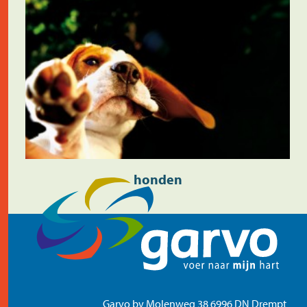
honden
Garvo bv Molenweg 38 6996 DN Drempt