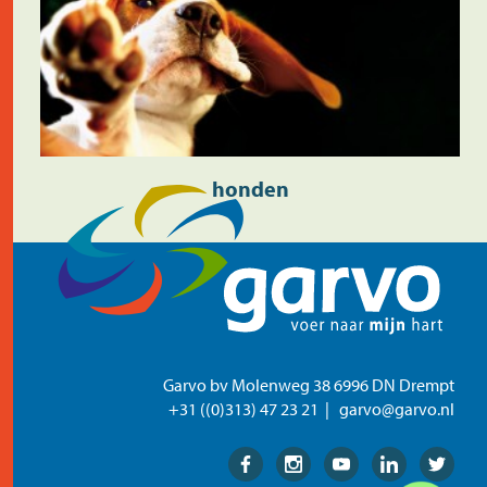
honden
Garvo bv Molenweg 38 6996 DN Drempt
+31 ((0)313) 47 23 21
garvo@garvo.nl
Facebook
Instagram
Youtube
Linkedin
Twitter