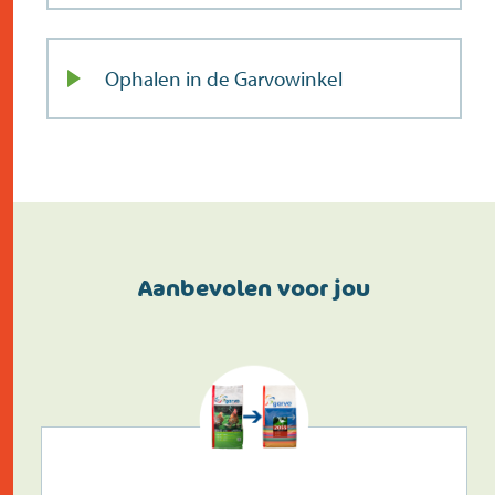
Ophalen in de Garvowinkel
Aanbevolen voor jou
Doe de postcodecheck
Menno’s Dierenwereld
>
Zoek
>