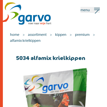
menu
mijn garvo
nederlands
home
assortiment
kippen
premium
>
>
>
>
alfamix krielkippen
Zoeken
5034 alfamix krielkippen
home
het hart
assortiment
winkels
nieuws