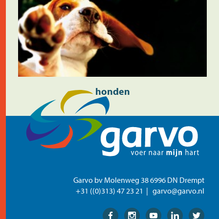
honden
Garvo bv Molenweg 38 6996 DN Drempt
+31 ((0)313) 47 23 21
garvo@garvo.nl