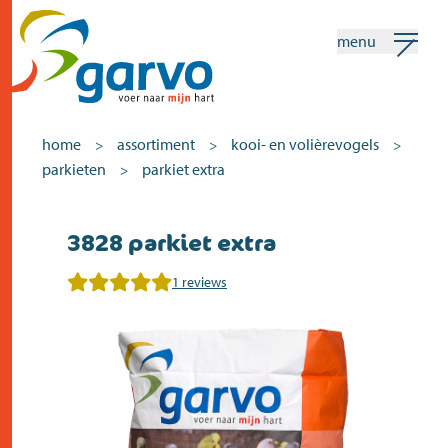
menu
mijn garvo
nederlands
home
assortiment
kooi- en volièrevogels
>
>
>
parkieten
parkiet extra
>
Zoeken
3828 parkiet extra
home
1 reviews
het hart
assortiment
winkels
nieuws