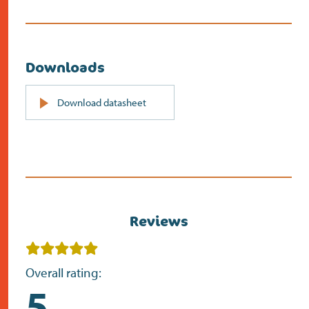
Downloads
PDF
Download datasheet
(opent
in
nieuw
scherm)
Reviews
Overall rating:
5