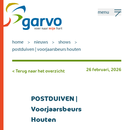
menu
mijn garvo
nederlands
home
nieuws
shows
>
>
>
postduiven | voorjaarsbeurs houten
Zoeken
26 februari, 2026
< Terug naar het overzicht
home
het hart
assortiment
POSTDUIVEN |
Voorjaarsbeurs
winkels
Houten
nieuws