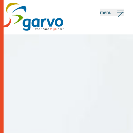
menu
mijn garvo
nederlands
Zoeken
home
het hart
assortiment
winkels
nieuws