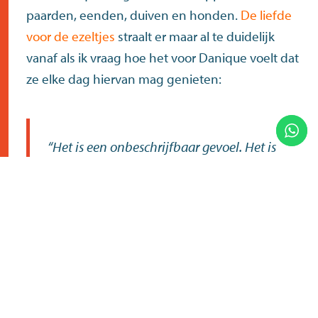
paarden, eenden, duiven en honden.
De liefde
voor de ezeltjes
straalt er maar al te duidelijk
vanaf als ik vraag hoe het voor Danique voelt dat
ze elke dag hiervan mag genieten:
“Het is een onbeschrijfbaar gevoel. Het is
eigenlijk alsof je leeft in een klein
paradijsje” – Danique
De dag van een ezel
Dat de ezels net zo gek zijn op de baasjes als
andersom is te merken als Danique vertelt over
de dag van een ezel. “Het begint eigenlijk ’s