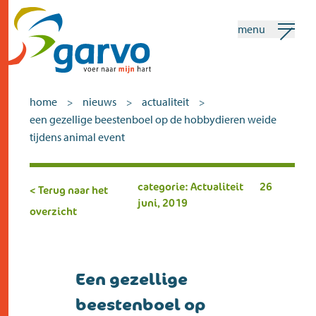
menu
mijn garvo
nederlands
home
nieuws
actualiteit
>
>
>
een gezellige beestenboel op de hobbydieren weide
Zoeken
tijdens animal event
home
categorie: Actualiteit
26
< Terug naar het
juni, 2019
het hart
overzicht
assortiment
winkels
Een gezellige
nieuws
beestenboel op