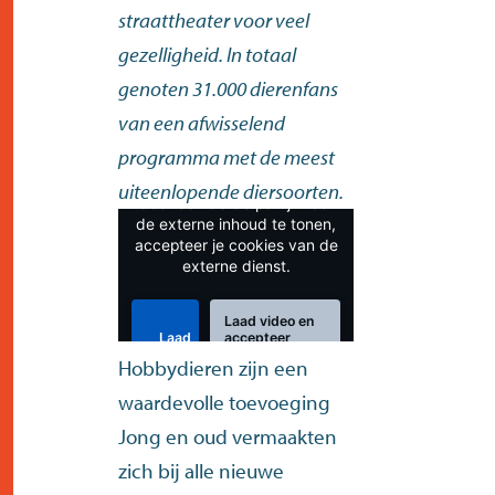
straattheater voor veel
gezelligheid. In totaal
genoten 31.000 dierenfans
van een afwisselend
Externe embed
programma met de meest
Deze inhoud wordt gehost
uiteenlopende diersoorten.
door een derde partij. Door
de externe inhoud te tonen,
accepteer je cookies van de
externe dienst.
Laad video en
Laad
accepteer
deze
cookies van
Hobbydieren zijn een
video
externe
embeds
waardevolle toevoeging
Jong en oud vermaakten
zich bij alle nieuwe