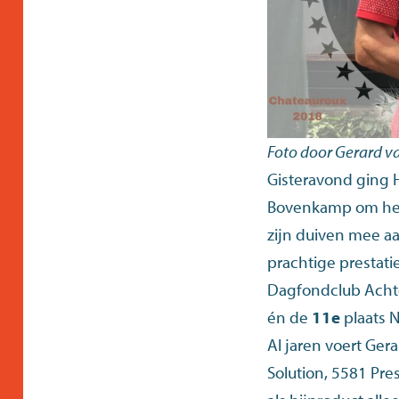
Foto door Gerard v
Gisteravond ging 
Bovenkamp om hem 
zijn duiven mee a
prachtige prestati
Dagfondclub Acht
én de
11e
plaats 
Al jaren voert Ger
Solution
,
5581 Pres