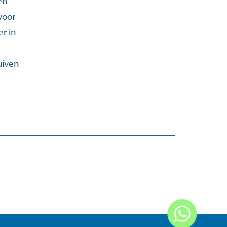
en
voor
er in
uiven