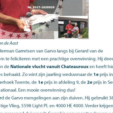
an de Aast
Herman Garretsen van Garvo langs bij Gerard van de
te feliciteren met een prachtige overwinning. Hij dee
an de
Nationale vlucht vanuit Chateauroux
en heeft hi
es behaald. Zo wint zijn jaarling weduwnaar de
1e
prijs i
erhoek Twente, de
1e
prijs in afdeling 9, de
2e
prijs in Se
Nationaal. Een mooie overwinning dus!
ard de Garvo mengelingen aan zijn duiven. Hij gebruikt
3
tige Vlieg
,
5598 Light PL
en
4000 HE 4000
. Verder krijge