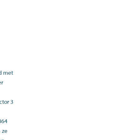
d met
er
n
ctor 3
864
n ze