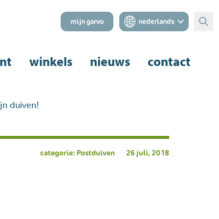
mijn garvo
nederlands
Zoe
nt
winkels
nieuws
contact
jn duiven!
categorie: Postduiven
26 juli, 2018