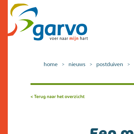
home
nieuws
postduiven
>
>
>
< Terug naar het overzicht
Een m