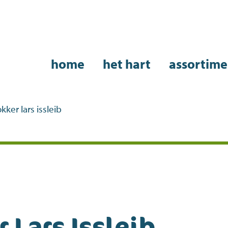
home
het hart
assortime
okker lars issleib
 Lars Issleib