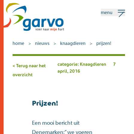
menu
mijn garvo
nederlands
home
nieuws
knaagdieren
prijzen!
>
>
>
Zoeken
categorie: Knaagdieren
7
< Terug naar het
april, 2016
overzicht
home
het hart
assortiment
Prijzen!
winkels
Een mooi bericht uit
nieuws
Denemarken:” we voeren