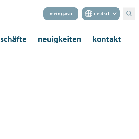
mein garvo
deutsch
Suc
schäfte
neuigkeiten
kontakt