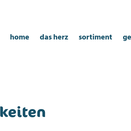
home
das herz
sortiment
ge
keiten