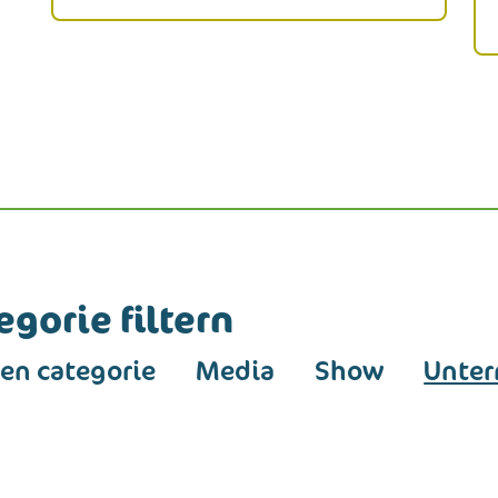
gorie filtern
en categorie
Media
Show
Unte