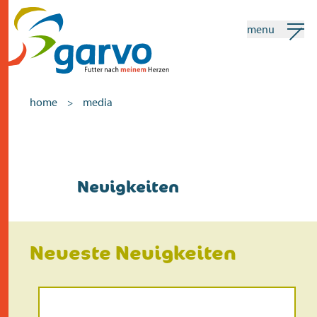
menu
mein garvo
deutsch
home
media
>
Suchen
home
Neuigkeiten
das herz
sortiment
Neueste Neuigkeiten
geschäfte
neuigkeiten