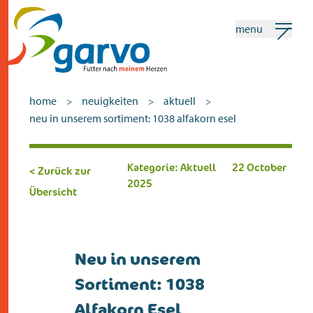
menu
mein garvo
deutsch
home
neuigkeiten
aktuell
>
>
>
neu in unserem sortiment: 1038 alfakorn esel
Suchen
Kategorie: Aktuell
22 October
< Zurück zur
home
2025
Übersicht
das herz
sortiment
Neu in unserem
geschäfte
Sortiment: 1038
neuigkeiten
Alfakorn Esel