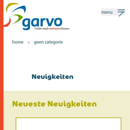
menu
mein garvo
deutsch
home
geen categorie
>
Suchen
home
Neuigkeiten
das herz
sortiment
Neueste Neuigkeiten
geschäfte
neuigkeiten