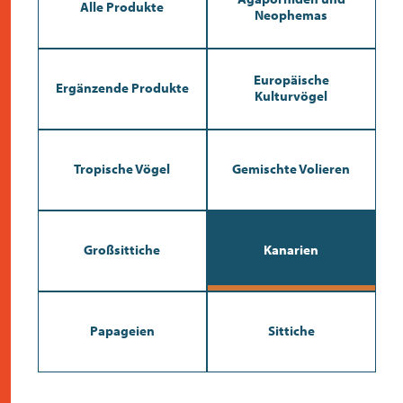
kontakt
Alle Produkte
Neophemas
Europäische
Ergänzende Produkte
Kulturvögel
Tropische Vögel
Gemischte Volieren
Großsittiche
Kanarien
Papageien
Sittiche