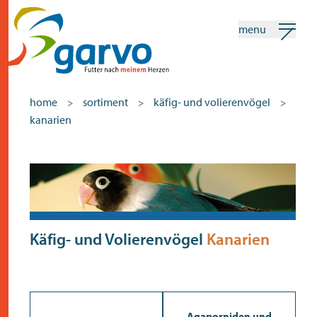
menu
mein garvo
deutsch
home
sortiment
käfig- und volierenvögel
>
>
>
kanarien
Suchen
Sortiment
home
das herz
sortiment
Käfig- und Volierenvögel
Kanarien
geschäfte
neuigkeiten
Agaporniden und