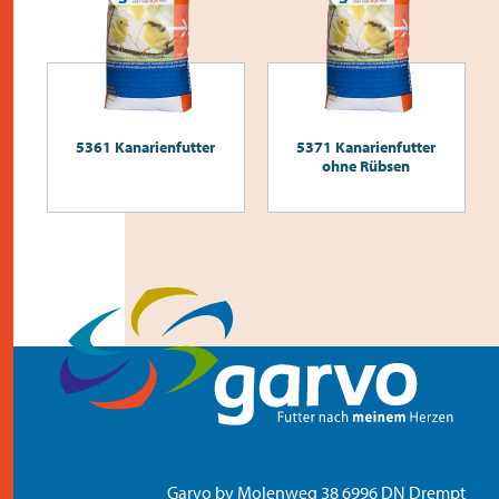
5361 Kanarienfutter
5371 Kanarienfutter
ohne Rübsen
Garvo bv Molenweg 38 6996 DN Drempt