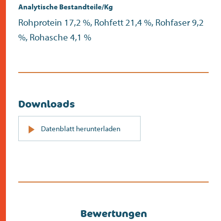
Analytische Bestandteile/Kg
Rohprotein 17,2 %, Rohfett 21,4 %, Rohfaser 9,2
%, Rohasche 4,1 %
Downloads
PDF
Datenblatt herunterladen
(öffnet
sich
in
neuem
Bildschirm)
Bewertungen