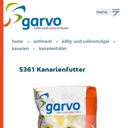
menu
mein garvo
deutsch
home
sortiment
käfig- und volierenvögel
>
>
>
kanarien
kanarienfutter
>
Suchen
5361 Kanarienfutter
home
das herz
sortiment
geschäfte
neuigkeiten