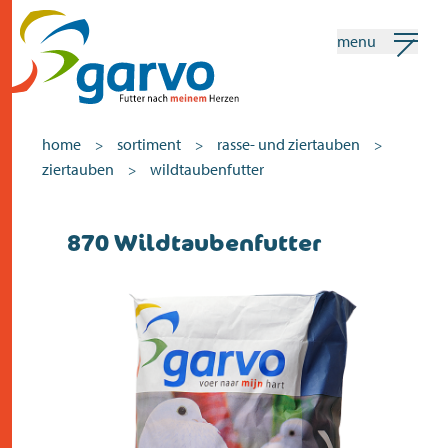
menu
mein garvo
deutsch
home
sortiment
rasse- und ziertauben
>
>
>
ziertauben
wildtaubenfutter
>
Suchen
870 Wildtaubenfutter
home
das herz
sortiment
geschäfte
neuigkeiten