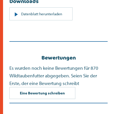
Downloads
PDF
Datenblatt herunterladen
(öffnet
sich
in
neuem
Bildschirm)
Bewertungen
Es wurden noch keine Bewertungen für 870
Wildtaubenfutter abgegeben. Seien Sie der
Erste, der eine Bewertung schreibt
Eine Bewertung schreiben