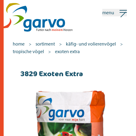
menu
mein garvo
deutsch
home
sortiment
käfig- und volierenvögel
>
>
>
tropische vögel
exoten extra
>
Suchen
3829 Exoten Extra
home
das herz
sortiment
geschäfte
neuigkeiten